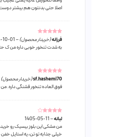
واقعا تنخورش عالیه یعنی عجیب به
اصلا حتی بدنتون هم بیشتر دوست
فرزانه
امتیاز
5
از
(خریدار محصول)
–
-10-01
5
به شدت تنخور خوبی داره من ک ح
امتیاز
5
از
sf.hashemi70
(خریدار محصول)
5
فوق العاده تنخور قشنگی داره. من تا
لبانه
–
امتیاز
4
1405-05-11
از 5
من مشکی این بلوز بیسیک رو خریدم
خیلی جذابه تو تن، یه استایل خفن