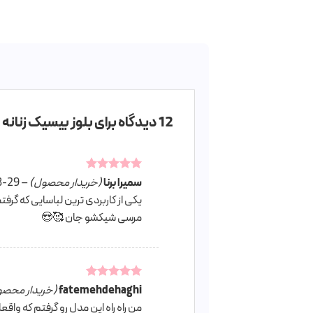
12 دیدگاه برای
بلوز بیسیک زنانه 
امتیاز
5
سميرا برنا
از
(خریدار محصول)
–
8-29
5
یکی از کاربردی ترین لباسایی که گرفت
مرسی شیکشو جان 🥰😍
امتیاز
5
از
fatemehdehaghi
(خریدار محصو
5