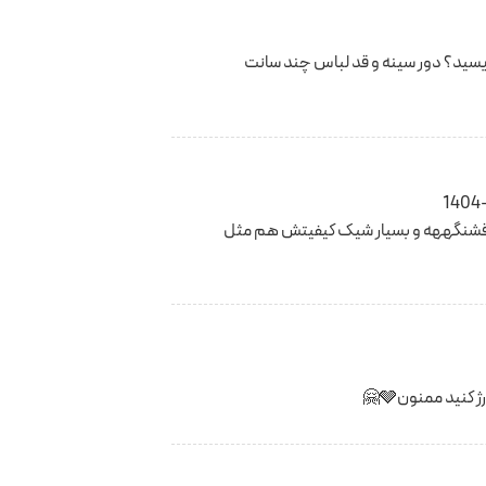
نویسید؟ دور سینه و قد لباس چند سانت
1404
قشنگههه و بسیار شیک کیفیتش هم مثل
نید ممنون🩶🤗