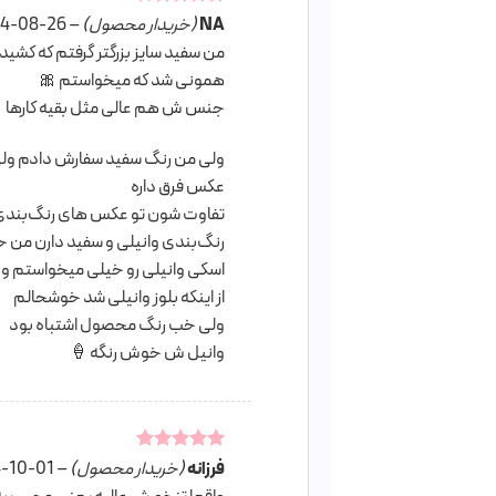
NA
امتیاز
4
(خریدار محصول)
–
4-08-26
از 5
من سفید سایز بزرگتر گرفتم که کشیده
همونی شد که میخواستم 🎀
جنس ش هم عالی مثل بقیه کارها
ولی من رنگ سفید سفارش دادم ولی ل
عکس فرق داره
تفاوت شون تو عکس های رنگ‌بندی ی
رنگ‌بندی وانیلی و سفید دارن م
اسکی وانیلی رو خیلی میخواستم و
از اینکه بلوز وانیلی شد خوشحالم
ولی خب رنگ محصول اشتباه بود
وانیل ش خوش رنگه 🍦
فرزانه
امتیاز
5
از
(خریدار محصول)
–
-10-01
5