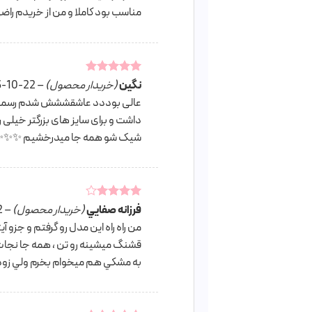
مناسب بود کاملا و من از خریدم ر
نگین
امتیاز
5
از
(خریدار محصول)
–
3-10-22
5
عالی بوددد عاشقششش شدم رسما و 
داشت و برای سایز های بزرگتر خیلی ر
شیک شو همه جا میدرخشیم ✨✨
امتیاز
4
فرزانه صفايي
(خریدار محصول)
–
2
از 5
من راه راه اين مدل رو گرفتم و جزو آ
قشنگ ميشينه رو تن ، همه جا نجا
به مشكي هم ميخوام بخرم ولي زود 