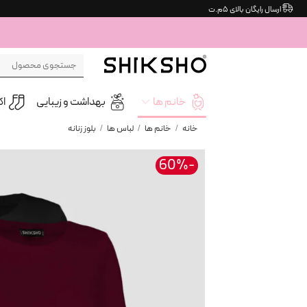
Ski
ارسال رایگان بالای ۵م.ت
t
conten
جستجو
برای:
خانم ها
بهداشت و زیبایی
ا
خانه
/
خانم ها
/
لباس ها
/
بلوز زنانه
-60%