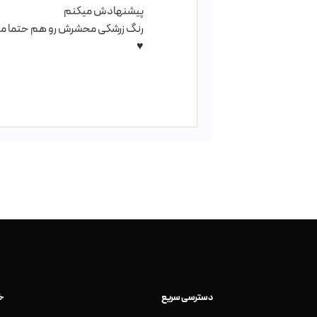
پیشنهادش میکنم
رنگ زرشکی محشرش رو هم حتما م
♥️
دسترسی سریع
خ