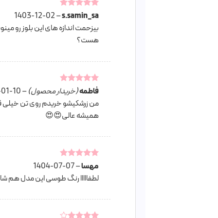
امتیاز
5
از
s.samin_sa
–
1403-12-02
5
بیزحمت اندازه های این بلوز رو می
هست؟
فاطمه
امتیاز
5
از
(خریدار محصول)
–
-01-10
5
من زرشکیشو خریدم روی تن خیلی 
همیشه عالی😍😍
مهسا
امتیاز
–
5
از
1404-07-07
5
لطفااااا رنگ طوسی این مدل هم شارژ ک