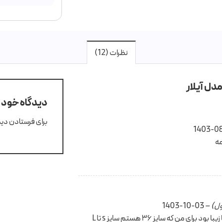
نظرات (12)
مدل آیلار
دیدگاه خود ر
برای فرستادن دید
1403-0
مه
ل)
–
1403-10-03
من راه راه این مدل رو گرفتم که واقعا زیبا بود برای من که سایز ۳۶ هستم سایز s تا L