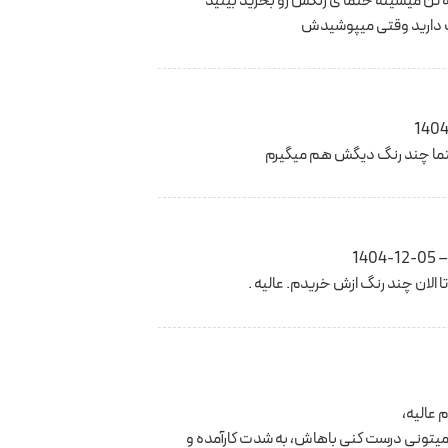
 تن میشینه حتما ی رنگش رو بخرید بینید
 دارید وقتی میپوشیدش
1404
تما چند رنگ دیگش هم میگیرم
1404-12-05
–
 الان چند رنگ ازش خریدم. عالیه .
 عالیه،
 میتونی درست کنی باهاش، به شدت کارآمده و