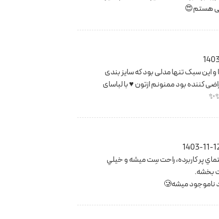
اضی هستم😍
140
این سبک تنها مدلی بود که سایز بندی
اضی کننده بود ممنونم ازتون ♥️ با لباسای
✨✨
1403-11-1
يتماي پر كاربرده، راحت سِت ميشه و خيلي
ت بخشه.
ناموجود ميشه🥲