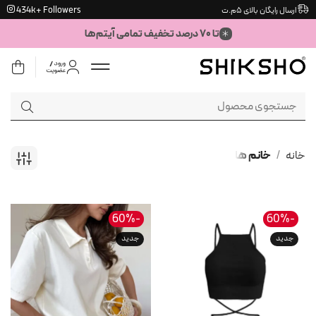
Ski
434k+ Followers
ارسال رایگان بالای ۵م.ت
t
تا ۷۰ درصد تخفیف تمامی آیتم‌ها
conten
جستجو
برای:
خانه
/
خانم ها
-60%
-60%
جدید
جدید