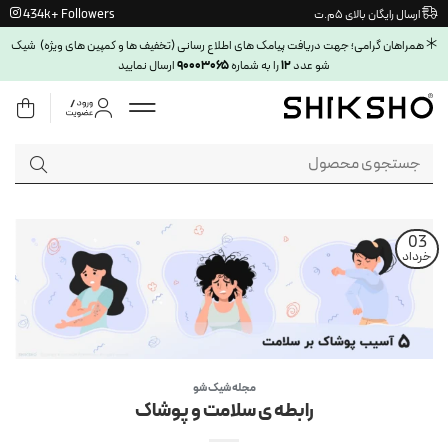
Ski
434k+ Followers
ارسال رایگان بالای ۵م.ت
t
همراهان گرامی؛ جهت دریافت پیامک های اطلاع رسانی (تخفیف ها و کمپین های ویژه) شیک
conten
۹۰۰۰۳۰۶۵
۱۲
شو عدد
را به شماره
ارسال نمایید
جستجو
برای:
03
خرداد
مجله شیک شو
رابطه ی سلامت و پوشاک