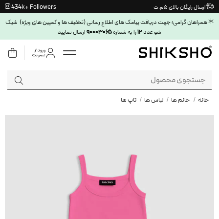
Ski
434k+ Followers
ارسال رایگان بالای ۵م.ت
t
همراهان گرامی؛ جهت دریافت پیامک های اطلاع رسانی (تخفیف ها و کمپین های ویژه) شیک
conten
۹۰۰۰۳۰۶۵
۱۲
شو عدد
را به شماره
ارسال نمایید
جستجو
برای:
خانه
/
خانم ها
/
لباس ها
/
تاپ ها