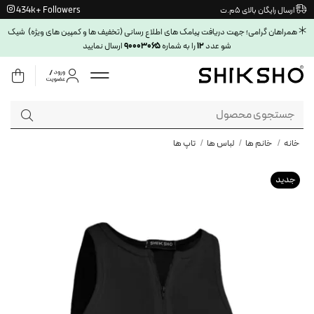
Ski
434k+ Followers
ارسال رایگان بالای ۵م.ت
t
همراهان گرامی؛ جهت دریافت پیامک های اطلاع رسانی (تخفیف ها و کمپین های ویژه) شیک
conten
۹۰۰۰۳۰۶۵
۱۲
شو عدد
را به شماره
ارسال نمایید
جستجو
برای:
خانه
/
خانم ها
/
لباس ها
/
تاپ ها
جدید