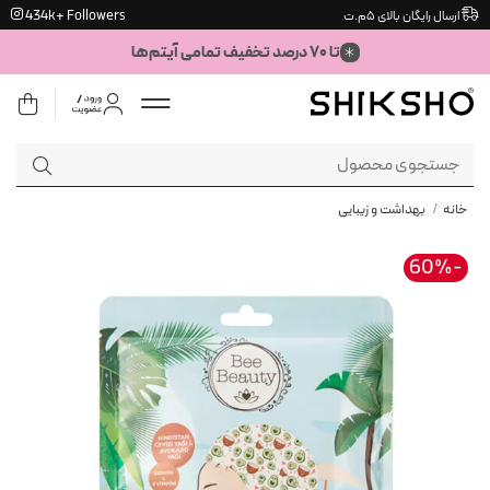
Ski
434k+ Followers
ارسال رایگان بالای ۵م.ت
t
تا ۷۰ درصد تخفیف تمامی آیتم‌ها
conten
جستجو
برای:
خانه
/
بهداشت و زیبایی
-60%