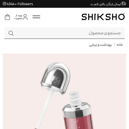
Ski
434k+ Followers
ارسال رایگان بالای ۵م.ت
t
conten
جستجو
برای:
خانه
/
بهداشت و زیبایی