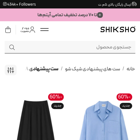
Ski
434k+ Followers
ارسال رایگان بالای ۵م.ت
t
تا ۷۰ درصد تخفیف تمامی آیتم‌ها
conten
جستجو
برای:
خانه
/
ست های پیشنهادی شیک شو
/
ست پیشنهادی ۸
-60%
-60%
جدید
جدید