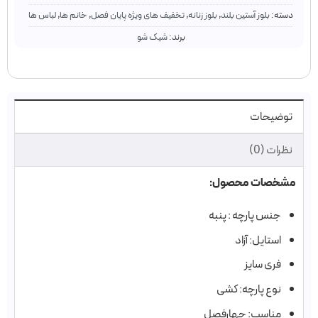
دسته:
بلوز آستین بلند
,
بلوز زنانه
,
تخفیف های ویژه پایان فصل
,
خانم ها
,
لباس ها
برند:
شیک شو
توضیحات
نظرات (0)
مشخصات محصول:
جنس پارچه :‌ پنبه
استایل: آزاد
فری سایز
نوع پارچه: کشی
مناسب: چهارفصل