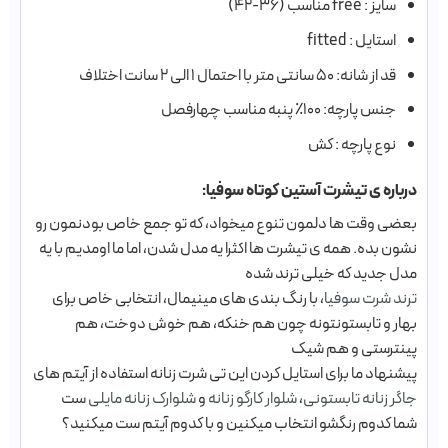
سایز : free مناسب (۳۶-۴۲)
استایل : fitted
قد از شانه: ۵۰ سانتی متر با احتمال ۱ الی ۲ سانت اختلاف
جنس پارچه: ۱۰۰٪ پنبه مناسب چهارفصل
نوع پارچه : کش
درباره ی تیشرت آستین کوتاه سوفیا:
بعضی وقت ها دلمون تنوع میخواد، که تو جمع خاص بودنمون رو
نشون بده. همه ی تیشرت ها اکثرا یه مدل شدن، اما ما اومدیم با یه
مدل جدید که خیلی ترند شده
ترند شرت سوفیا
، با رنگ بندی های مینیمال، انتخابی خاص برای
بهار و تابستونتونه چون هم خنکه، هم خوش دوخت، هم
پینترستی و هم شیک
پیشنهاد ما برای استایل کردن این تی شرت زنانه استفاده از آیتم های
جاگر زنانه تابستونی
،
شلوار کارگو زنانه
و
شلوارک زنانه مایلی
ست
شما کدوم رنگشو انتخاب میکنین و با کدوم آیتم ست میکنید؟