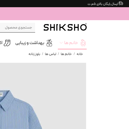
Ski
ارسال رایگان بالای ۵م.ت
t
conten
جستجو
برای:
خانم ها
بهداشت و زیبایی
ا
خانه
/
خانم ها
/
لباس ها
/
بلوز زنانه