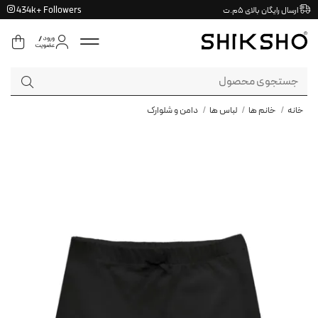
Ski
434k+ Followers
ارسال رایگان بالای ۵م.ت
t
conten
جستجو
برای:
خانه
/
خانم ها
/
لباس ها
/
دامن و شلوارک