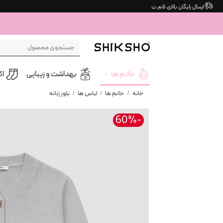
Ski
ارسال رایگان بالای ۵م.ت
t
conten
جستجو
برای:
خانم ها
بهداشت و زیبایی
ا
خانه
/
خانم ها
/
لباس ها
/
بلوز زنانه
-60%