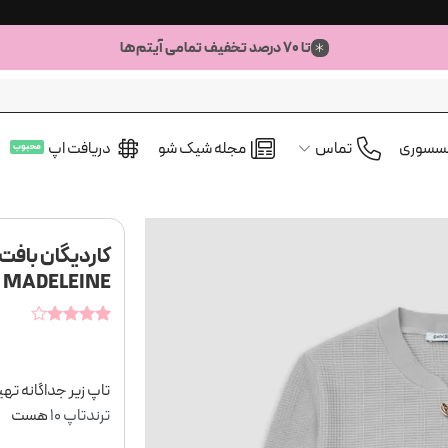
تا ۷۰ درصد تخفیف تمامی آیتم‌ها
کسسوری
تماس
مجله شیک شو
دریافت اپ
کاردیگان بافت
MADELEINE
1
امتیازدهی
4
از 5
در
امتیازدهی
تاپ زیر جداگانه تهی
مشتری
ترندتاپ ۱۰
هست